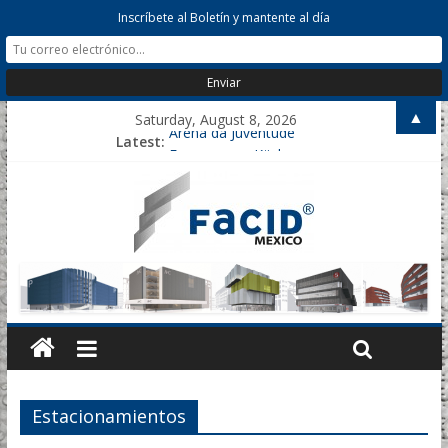
Inscríbete al Boletín y mantente al día
▲
Saturday, August 8, 2026
Latest:
Arena da Juventude
Eggersmann Küchen
Helms Parking
Nicklaus Hospital Parking
Marull
Estacionamientos