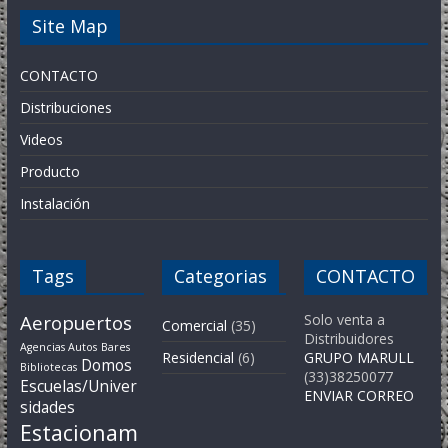
Site Map
CONTACTO
Distribuciones
Videos
Producto
Instalación
Tags
Categorias
CONTACTO
Aeropuertos
Solo venta a
Comercial
(35)
Distribuidores
Agencias Autos
Bares
Residencial
(6)
GRUPO MARULL
Domos
Bibliotecas
(33)38250077
Escuelas/Univer
ENVIAR CORREO
sidades
Estacionam