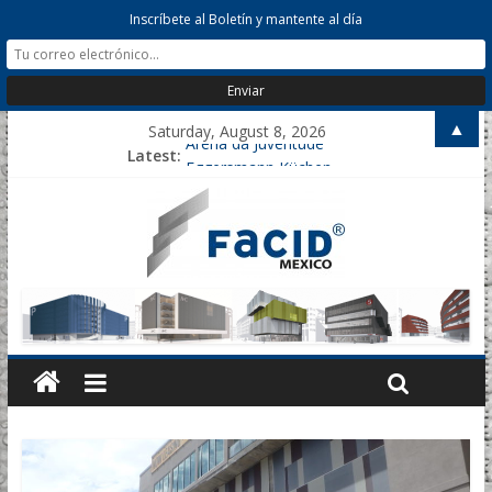
Inscríbete al Boletín y mantente al día
▲
Saturday, August 8, 2026
Arena da Juventude
Latest:
Eggersmann Küchen
Helms Parking
Nicklaus Hospital Parking
Marull