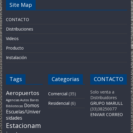
Site Map
CONTACTO
Distribuciones
Videos
Producto
Instalación
Tags
Categorias
CONTACTO
Aeropuertos
Solo venta a
Comercial
(35)
Distribuidores
Agencias Autos
Bares
Residencial
(6)
GRUPO MARULL
Domos
Bibliotecas
(33)38250077
Escuelas/Univer
ENVIAR CORREO
sidades
Estacionam