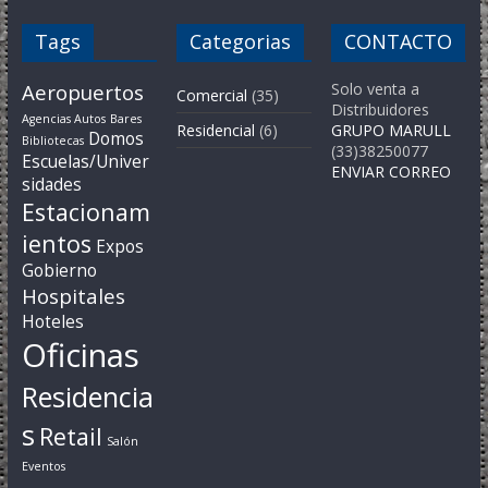
Tags
Categorias
CONTACTO
Aeropuertos
Solo venta a
Comercial
(35)
Distribuidores
Agencias Autos
Bares
Residencial
(6)
GRUPO MARULL
Domos
Bibliotecas
(33)38250077
Escuelas/Univer
ENVIAR CORREO
sidades
Estacionam
ientos
Expos
Gobierno
Hospitales
Hoteles
Oficinas
Residencia
s
Retail
Salón
Eventos