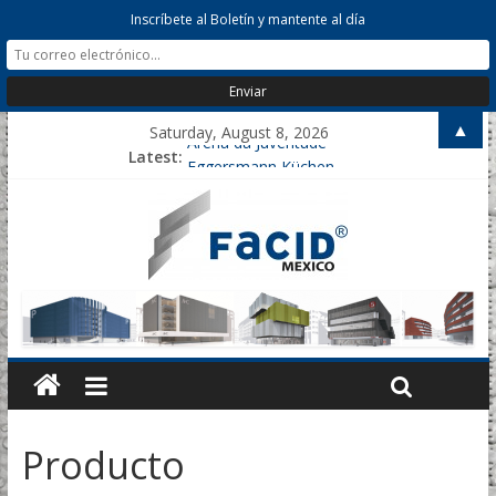
Inscríbete al Boletín y mantente al día
▲
Saturday, August 8, 2026
Arena da Juventude
Latest:
Eggersmann Küchen
Helms Parking
Nicklaus Hospital Parking
Marull
Producto