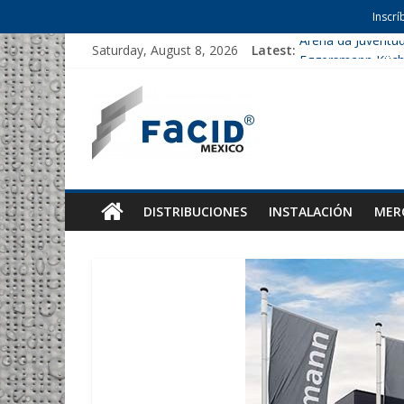
Inscrí
Saturday, August 8, 2026
Latest:
Arena da Juventu
Eggersmann Küc
Helms Parking
Nicklaus Hospital
Marull
DISTRIBUCIONES
INSTALACIÓN
MER