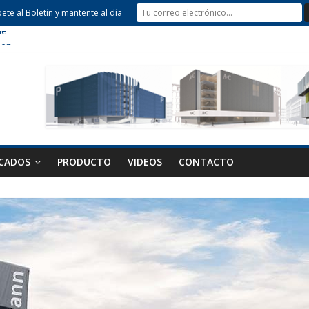
bete al Boletín y mantente al día
de
hen
 Parking
CADOS
PRODUCTO
VIDEOS
CONTACTO