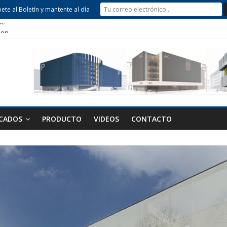
bete al Boletín y mantente al día
de
hen
 Parking
CADOS
PRODUCTO
VIDEOS
CONTACTO