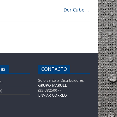
Der Cube
→
ias
CONTACTO
Solo venta a Distribuidores
5)
GRUPO MARULL
6)
(33)38250077
ENVIAR CORREO