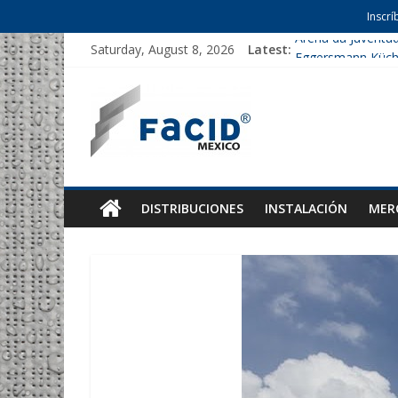
Inscrí
Saturday, August 8, 2026
Latest:
Arena da Juventu
Eggersmann Küc
Helms Parking
Nicklaus Hospital
Marull
DISTRIBUCIONES
INSTALACIÓN
MER